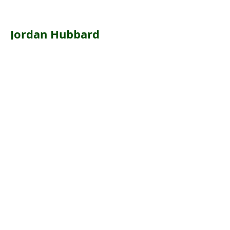
Jordan Hubbard
Arborist & Board
Linked In
LTC Robert O'Grady
Consultant
Linked In
J Scott Vinson
Director Ethics & Media